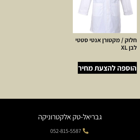
חלוק / מקטורן אנטי סטטי
לבן XL
הוספה להצעת מחיר
גבריאל-טק אלקטרוניקה
052-815-5587