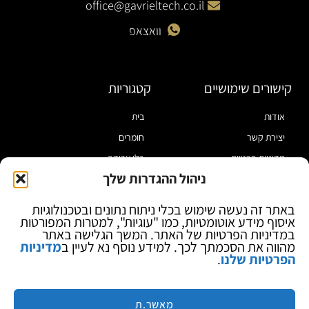
office@gavrieltech.co.il
וואצאפ
קישורים שימושיים
קטגוריות
אודות
בית
יצירת קשר
חומרים
מדיניות פרטיות
כלי עבודה
ניהול ההגדרות שלך
תקנון
מוצרי הלחמה
הצהרת נגישות
מוצרי חיווט
באתר זה נעשה שימוש בכלי ניתוח נתונים ובטכנולוגיות
איסוף מידע אוטומטיות, כמו "עוגיות", למטרות המפורטות
בלוג
ספקי כח ומודדים
במדיניות הפרטיות של האתר. המשך הגלישה באתר
ציוד אופטי להגדלה
מהווה את הסכמתך לכך. למידע נוסף נא לעיין ב
מדיניות
הפרטיות שלנו
.
ציוד אנטי סטטי
קוסמטיקה
מותגים
מאשר.ת