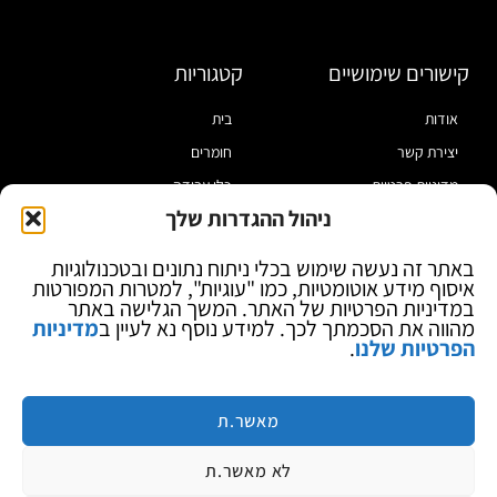
קישורים שימושיים
קטגוריות
אודות
בית
יצירת קשר
חומרים
מדיניות פרטיות
כלי עבודה
ניהול ההגדרות שלך
תקנון
מוצרי הלחמה
הצהרת נגישות
מוצרי חיווט
באתר זה נעשה שימוש בכלי ניתוח נתונים ובטכנולוגיות
איסוף מידע אוטומטיות, כמו "עוגיות", למטרות המפורטות
בלוג
ספקי כח ומודדים
במדיניות הפרטיות של האתר. המשך הגלישה באתר
ציוד אופטי להגדלה
מהווה את הסכמתך לכך. למידע נוסף נא לעיין ב
מדיניות
הפרטיות שלנו
.
ציוד אנטי סטטי
קוסמטיקה
מותגים
מאשר.ת
לא מאשר.ת