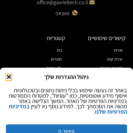
office@gavrieltech.co.il
וואצאפ
קישורים שימושיים
קטגוריות
אודות
בית
יצירת קשר
חומרים
מדיניות פרטיות
כלי עבודה
ניהול ההגדרות שלך
תקנון
מוצרי הלחמה
הצהרת נגישות
מוצרי חיווט
באתר זה נעשה שימוש בכלי ניתוח נתונים ובטכנולוגיות
איסוף מידע אוטומטיות, כמו "עוגיות", למטרות המפורטות
בלוג
ספקי כח ומודדים
במדיניות הפרטיות של האתר. המשך הגלישה באתר
ציוד אופטי להגדלה
מהווה את הסכמתך לכך. למידע נוסף נא לעיין ב
מדיניות
הפרטיות שלנו
.
ציוד אנטי סטטי
קוסמטיקה
מותגים
מאשר.ת