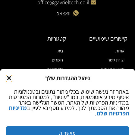
office@gavrieltech.co.il
וואצאפ
קישורים שימושיים
קטגוריות
אודות
בית
יצירת קשר
חומרים
מדיניות פרטיות
כלי עבודה
ניהול ההגדרות שלך
תקנון
מוצרי הלחמה
הצהרת נגישות
מוצרי חיווט
באתר זה נעשה שימוש בכלי ניתוח נתונים ובטכנולוגיות
איסוף מידע אוטומטיות, כמו "עוגיות", למטרות המפורטות
בלוג
ספקי כח ומודדים
במדיניות הפרטיות של האתר. המשך הגלישה באתר
ציוד אופטי להגדלה
מהווה את הסכמתך לכך. למידע נוסף נא לעיין ב
מדיניות
הפרטיות שלנו
.
ציוד אנטי סטטי
קוסמטיקה
מותגים
מאשר.ת