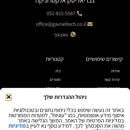
גבריאל-טק אלקטרוניקה
052-815-5587
office@gavrieltech.co.il
וואצאפ
קישורים שימושיים
קטגוריות
אודות
בית
יצירת קשר
חומרים
מדיניות פרטיות
כלי עבודה
ניהול ההגדרות שלך
תקנון
מוצרי הלחמה
הצהרת נגישות
מוצרי חיווט
באתר זה נעשה שימוש בכלי ניתוח נתונים ובטכנולוגיות
איסוף מידע אוטומטיות, כמו "עוגיות", למטרות המפורטות
בלוג
ספקי כח ומודדים
במדיניות הפרטיות של האתר. המשך הגלישה באתר
ציוד אופטי להגדלה
מהווה את הסכמתך לכך. למידע נוסף נא לעיין ב
מדיניות