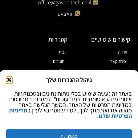
office@gavrieltech.co.il
וואצאפ
קישורים שימושיים
קטגוריות
אודות
בית
יצירת קשר
חומרים
מדיניות פרטיות
כלי עבודה
ניהול ההגדרות שלך
תקנון
מוצרי הלחמה
הצהרת נגישות
מוצרי חיווט
באתר זה נעשה שימוש בכלי ניתוח נתונים ובטכנולוגיות
איסוף מידע אוטומטיות, כמו "עוגיות", למטרות המפורטות
בלוג
ספקי כח ומודדים
במדיניות הפרטיות של האתר. המשך הגלישה באתר
ציוד אופטי להגדלה
מהווה את הסכמתך לכך. למידע נוסף נא לעיין ב
מדיניות
הפרטיות שלנו
.
ציוד אנטי סטטי
קוסמטיקה
מותגים
מאשר.ת