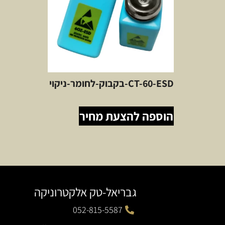
CT-60-ESD-בקבוק-לחומר-ניקוי
הוספה להצעת מחיר
גבריאל-טק אלקטרוניקה
052-815-5587