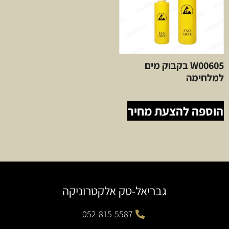
W00605 בקבוק מים
למלחימה
הוספה להצעת מחיר
גבריאל-טק אלקטרוניקה
052-815-5587