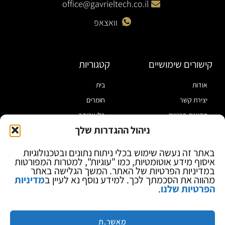
office@gavrieltech.co.il
וואצאפ
קישורים שימושיים
קטגוריות
אודות
בית
יצירת קשר
חומרים
מדיניות פרטיות
כלי עבודה
ניהול ההגדרות שלך
תקנון
מוצרי הלחמה
הצהרת נגישות
מוצרי חיווט
באתר זה נעשה שימוש בכלי ניתוח נתונים ובטכנולוגיות
איסוף מידע אוטומטיות, כמו "עוגיות", למטרות המפורטות
בלוג
ספקי כח ומודדים
במדיניות הפרטיות של האתר. המשך הגלישה באתר
ציוד אופטי להגדלה
מהווה את הסכמתך לכך. למידע נוסף נא לעיין ב
מדיניות
הפרטיות שלנו
.
ציוד אנטי סטטי
קוסמטיקה
מותגים
מאשר.ת