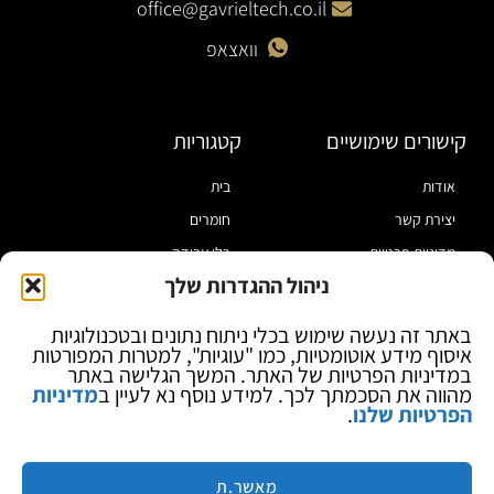
office@gavrieltech.co.il
וואצאפ
קישורים שימושיים
קטגוריות
אודות
בית
יצירת קשר
חומרים
מדיניות פרטיות
כלי עבודה
ניהול ההגדרות שלך
תקנון
מוצרי הלחמה
הצהרת נגישות
מוצרי חיווט
באתר זה נעשה שימוש בכלי ניתוח נתונים ובטכנולוגיות
איסוף מידע אוטומטיות, כמו "עוגיות", למטרות המפורטות
בלוג
ספקי כח ומודדים
במדיניות הפרטיות של האתר. המשך הגלישה באתר
ציוד אופטי להגדלה
מהווה את הסכמתך לכך. למידע נוסף נא לעיין ב
מדיניות
הפרטיות שלנו
.
ציוד אנטי סטטי
קוסמטיקה
מותגים
מאשר.ת