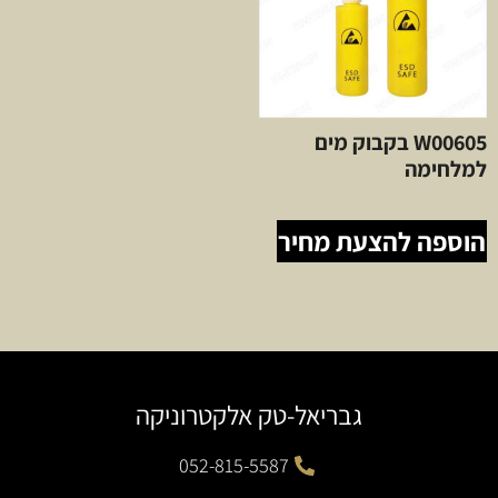
W00605 בקבוק מים
למלחימה
הוספה להצעת מחיר
גבריאל-טק אלקטרוניקה
052-815-5587