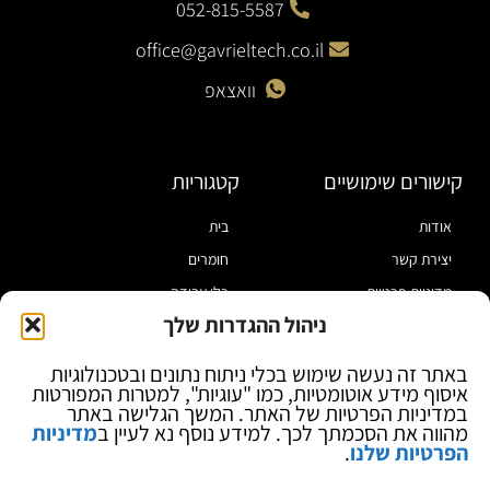
052-815-5587
office@gavrieltech.co.il
וואצאפ
קישורים שימושיים
קטגוריות
אודות
בית
יצירת קשר
חומרים
מדיניות פרטיות
כלי עבודה
ניהול ההגדרות שלך
תקנון
מוצרי הלחמה
הצהרת נגישות
מוצרי חיווט
באתר זה נעשה שימוש בכלי ניתוח נתונים ובטכנולוגיות
איסוף מידע אוטומטיות, כמו "עוגיות", למטרות המפורטות
בלוג
ספקי כח ומודדים
במדיניות הפרטיות של האתר. המשך הגלישה באתר
ציוד אופטי להגדלה
מהווה את הסכמתך לכך. למידע נוסף נא לעיין ב
מדיניות
הפרטיות שלנו
.
ציוד אנטי סטטי
קוסמטיקה