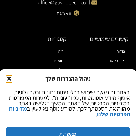
office@gavrieltech.co.il
וואצאפ
קישורים שימושיים
קטגוריות
אודות
בית
יצירת קשר
חומרים
מדיניות פרטיות
כלי עבודה
ניהול ההגדרות שלך
תקנון
מוצרי הלחמה
הצהרת נגישות
מוצרי חיווט
באתר זה נעשה שימוש בכלי ניתוח נתונים ובטכנולוגיות
איסוף מידע אוטומטיות, כמו "עוגיות", למטרות המפורטות
בלוג
ספקי כח ומודדים
במדיניות הפרטיות של האתר. המשך הגלישה באתר
ציוד אופטי להגדלה
מהווה את הסכמתך לכך. למידע נוסף נא לעיין ב
מדיניות
הפרטיות שלנו
.
ציוד אנטי סטטי
קוסמטיקה
מותגים
מאשר.ת