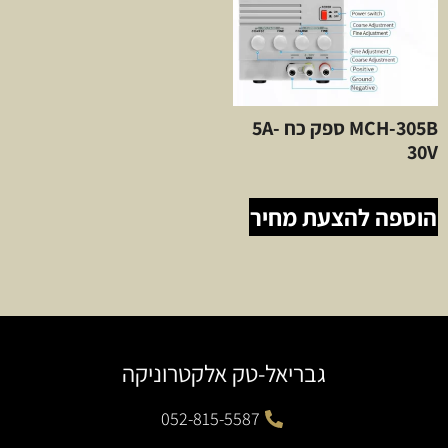
MCH-305B ספק כח 5A-
30V
הוספה להצעת מחיר
גבריאל-טק אלקטרוניקה
052-815-5587