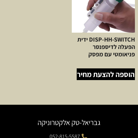
DISP-HH-SWITCH ידית
הפעלה לדיספנסר
פניאומטי עם מפסק
הוספה להצעת מחיר
גבריאל-טק אלקטרוניקה
052-815-5587