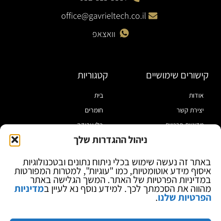
office@gavrieltech.co.il
וואצאפ
קישורים שימושיים
קטגוריות
אודות
בית
יצירת קשר
חומרים
מדיניות פרטיות
כלי עבודה
ניהול ההגדרות שלך
תקנון
מוצרי הלחמה
הצהרת נגישות
מוצרי חיווט
באתר זה נעשה שימוש בכלי ניתוח נתונים ובטכנולוגיות
איסוף מידע אוטומטיות, כמו "עוגיות", למטרות המפורטות
בלוג
ספקי כח ומודדים
במדיניות הפרטיות של האתר. המשך הגלישה באתר
ציוד אופטי להגדלה
מהווה את הסכמתך לכך. למידע נוסף נא לעיין ב
מדיניות
הפרטיות שלנו
.
ציוד אנטי סטטי
קוסמטיקה