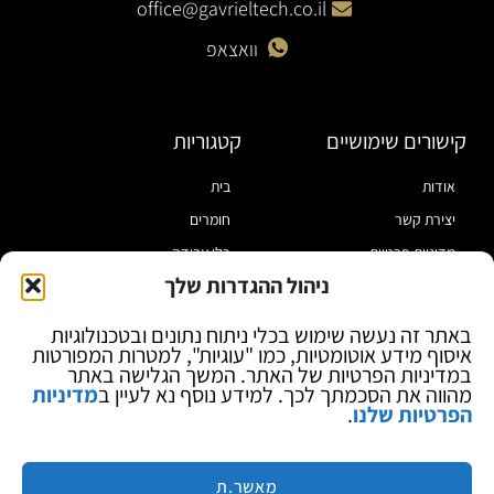
office@gavrieltech.co.il
וואצאפ
קישורים שימושיים
קטגוריות
אודות
בית
יצירת קשר
חומרים
מדיניות פרטיות
כלי עבודה
ניהול ההגדרות שלך
תקנון
מוצרי הלחמה
הצהרת נגישות
מוצרי חיווט
באתר זה נעשה שימוש בכלי ניתוח נתונים ובטכנולוגיות
איסוף מידע אוטומטיות, כמו "עוגיות", למטרות המפורטות
בלוג
ספקי כח ומודדים
במדיניות הפרטיות של האתר. המשך הגלישה באתר
ציוד אופטי להגדלה
מהווה את הסכמתך לכך. למידע נוסף נא לעיין ב
מדיניות
הפרטיות שלנו
.
ציוד אנטי סטטי
קוסמטיקה
מותגים
מאשר.ת