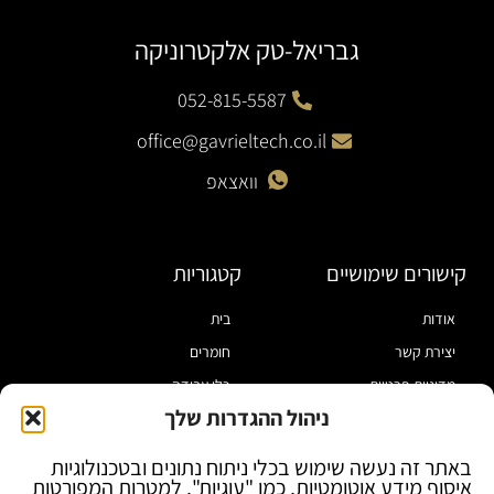
גבריאל-טק אלקטרוניקה
052-815-5587
office@gavrieltech.co.il
וואצאפ
קישורים שימושיים
קטגוריות
אודות
בית
יצירת קשר
חומרים
מדיניות פרטיות
כלי עבודה
ניהול ההגדרות שלך
תקנון
מוצרי הלחמה
הצהרת נגישות
מוצרי חיווט
באתר זה נעשה שימוש בכלי ניתוח נתונים ובטכנולוגיות
איסוף מידע אוטומטיות, כמו "עוגיות", למטרות המפורטות
בלוג
ספקי כח ומודדים