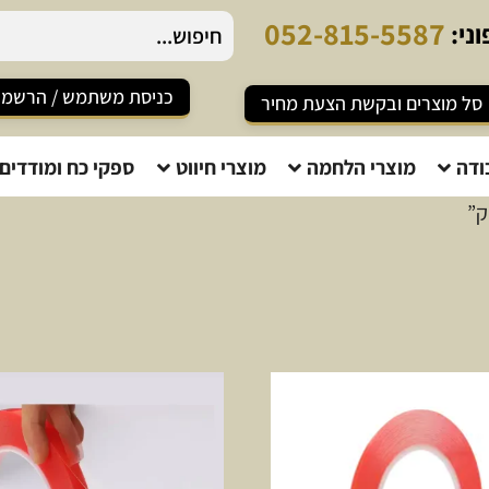
0
5
2
-
8
1
5
-
5
5
8
7
ני:
כניסת משתמש / הרשמ
סל מוצרים ובקשת הצעת מחיר
ודה
מוצרי הלחמה
מוצרי חיווט
ספקי כח ומודדים
ק”