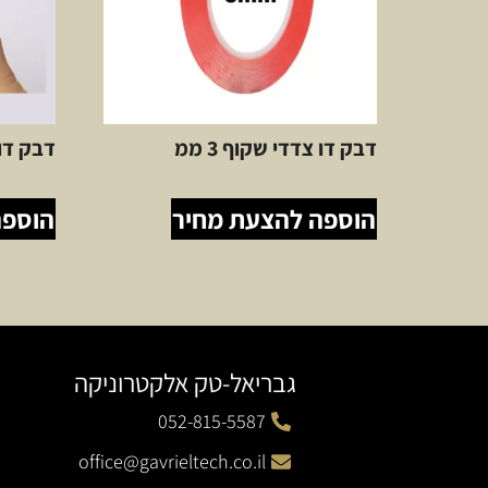
דבק דו צדדי שקוף 3 ממ
דבק דו צ
הוספה להצעת מחיר
הוספה
גבריאל-טק אלקטרוניקה
052-815-5587
office@gavrieltech.co.il