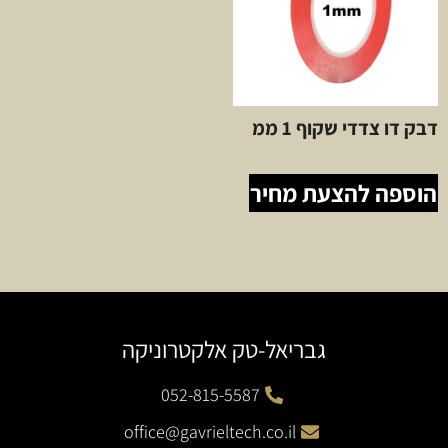
דבק דו צדדי שקוף 1 ממ
הוספה להצעת מחיר
גבריאל-טק אלקטרוניקה
052-815-5587
office@gavrieltech.co.il