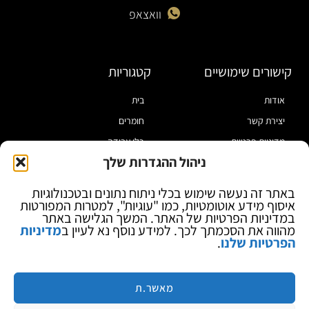
וואצאפ
קישורים שימושיים
קטגוריות
אודות
בית
יצירת קשר
חומרים
מדיניות פרטיות
כלי עבודה
ניהול ההגדרות שלך
תקנון
מוצרי הלחמה
הצהרת נגישות
מוצרי חיווט
באתר זה נעשה שימוש בכלי ניתוח נתונים ובטכנולוגיות
איסוף מידע אוטומטיות, כמו "עוגיות", למטרות המפורטות
בלוג
ספקי כח ומודדים
במדיניות הפרטיות של האתר. המשך הגלישה באתר
ציוד אופטי להגדלה
מהווה את הסכמתך לכך. למידע נוסף נא לעיין ב
מדיניות
הפרטיות שלנו
.
ציוד אנטי סטטי
קוסמטיקה
מותגים
מאשר.ת