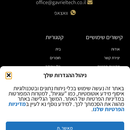
office@gavrieltech.co.il
וואצאפ
קישורים שימושיים
קטגוריות
אודות
בית
יצירת קשר
חומרים
מדיניות פרטיות
כלי עבודה
ניהול ההגדרות שלך
תקנון
מוצרי הלחמה
הצהרת נגישות
מוצרי חיווט
באתר זה נעשה שימוש בכלי ניתוח נתונים ובטכנולוגיות
איסוף מידע אוטומטיות, כמו "עוגיות", למטרות המפורטות
בלוג
ספקי כח ומודדים
במדיניות הפרטיות של האתר. המשך הגלישה באתר
ציוד אופטי להגדלה
מהווה את הסכמתך לכך. למידע נוסף נא לעיין ב
מדיניות
הפרטיות שלנו
.
ציוד אנטי סטטי
קוסמטיקה
מותגים
מאשר.ת