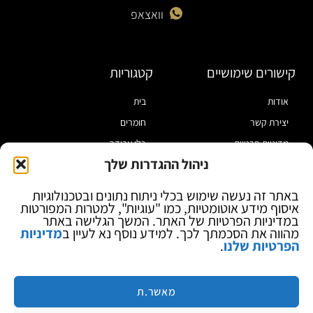
וואצאפ
קישורים שימושיים
קטגוריות
אודות
בית
יצירת קשר
חומרים
מדיניות פרטיות
כלי עבודה
ניהול ההגדרות שלך
תקנון
מוצרי הלחמה
הצהרת נגישות
מוצרי חיווט
באתר זה נעשה שימוש בכלי ניתוח נתונים ובטכנולוגיות
איסוף מידע אוטומטיות, כמו "עוגיות", למטרות המפורטות
בלוג
ספקי כח ומודדים
במדיניות הפרטיות של האתר. המשך הגלישה באתר
ציוד אופטי להגדלה
מהווה את הסכמתך לכך. למידע נוסף נא לעיין ב
מדיניות
הפרטיות שלנו
.
ציוד אנטי סטטי
קוסמטיקה
מותגים
מאשר.ת