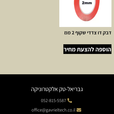
דבק דו צדדי שקוף 2 ממ
הוספה להצעת מחיר
גבריאל-טק אלקטרוניקה
052-815-5587
office@gavrieltech.co.il