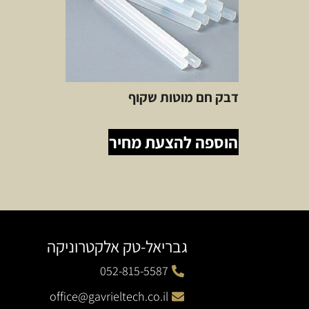
דבק חם מוטות שקוף
הוספה להצעת מחיר
גבריאל-טק אלקטרוניקה
052-815-5587
office@gavrieltech.co.il