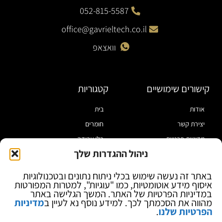
052-815-5587
office@gavrieltech.co.il
וואצאפ
קישורים שימושיים
קטגוריות
אודות
בית
יצירת קשר
חומרים
מדיניות פרטיות
כלי עבודה
ניהול ההגדרות שלך
תקנון
מוצרי הלחמה
הצהרת נגישות
מוצרי חיווט
באתר זה נעשה שימוש בכלי ניתוח נתונים ובטכנולוגיות
איסוף מידע אוטומטיות, כמו "עוגיות", למטרות המפורטות
בלוג
ספקי כח ומודדים
במדיניות הפרטיות של האתר. המשך הגלישה באתר
ציוד אופטי להגדלה
מהווה את הסכמתך לכך. למידע נוסף נא לעיין ב
מדיניות
הפרטיות שלנו
.
ציוד אנטי סטטי