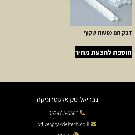
דבק חם מוטות שקוף
הוספה להצעת מחיר
גבריאל-טק אלקטרוניקה
052-815-5587
office@gavrieltech.co.il