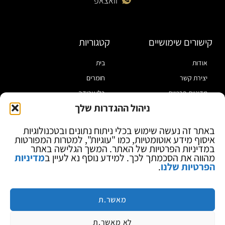
וואצאפ
קישורים שימושיים
קטגוריות
אודות
בית
יצירת קשר
חומרים
מדיניות פרטיות
כלי עבודה
ניהול ההגדרות שלך
תקנון
מוצרי הלחמה
הצהרת נגישות
מוצרי חיווט
באתר זה נעשה שימוש בכלי ניתוח נתונים ובטכנולוגיות
איסוף מידע אוטומטיות, כמו "עוגיות", למטרות המפורטות
בלוג
ספקי כח ומודדים
במדיניות הפרטיות של האתר. המשך הגלישה באתר
ציוד אופטי להגדלה
מהווה את הסכמתך לכך. למידע נוסף נא לעיין ב
מדיניות
הפרטיות שלנו
.
ציוד אנטי סטטי
קוסמטיקה
מותגים
מאשר.ת
לא מאשר.ת