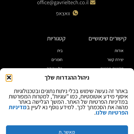
office@gavrieltech.co.il
וואצאפ
קישורים שימושיים
קטגוריות
אודות
בית
יצירת קשר
חומרים
מדיניות פרטיות
כלי עבודה
ניהול ההגדרות שלך
תקנון
מוצרי הלחמה
הצהרת נגישות
מוצרי חיווט
באתר זה נעשה שימוש בכלי ניתוח נתונים ובטכנולוגיות
איסוף מידע אוטומטיות, כמו "עוגיות", למטרות המפורטות
בלוג
ספקי כח ומודדים
במדיניות הפרטיות של האתר. המשך הגלישה באתר
ציוד אופטי להגדלה
מהווה את הסכמתך לכך. למידע נוסף נא לעיין ב
מדיניות
הפרטיות שלנו
.
ציוד אנטי סטטי
קוסמטיקה
מותגים
מאשר.ת