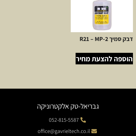
דבק סמיך R21 – MP-2
הוספה להצעת מחיר
גבריאל-טק אלקטרוניקה
052-815-5587
office@gavrieltech.co.il