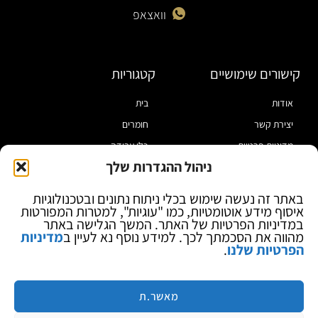
וואצאפ
קישורים שימושיים
קטגוריות
אודות
בית
יצירת קשר
חומרים
מדיניות פרטיות
כלי עבודה
ניהול ההגדרות שלך
תקנון
מוצרי הלחמה
הצהרת נגישות
מוצרי חיווט
באתר זה נעשה שימוש בכלי ניתוח נתונים ובטכנולוגיות
איסוף מידע אוטומטיות, כמו "עוגיות", למטרות המפורטות
בלוג
ספקי כח ומודדים
במדיניות הפרטיות של האתר. המשך הגלישה באתר
ציוד אופטי להגדלה
מהווה את הסכמתך לכך. למידע נוסף נא לעיין ב
מדיניות
הפרטיות שלנו
.
ציוד אנטי סטטי
קוסמטיקה
מותגים
מאשר.ת