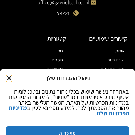
office@gavrieltech.co.il
וואצאפ
קישורים שימושיים
קטגוריות
אודות
בית
יצירת קשר
חומרים
מדיניות פרטיות
כלי עבודה
ניהול ההגדרות שלך
תקנון
מוצרי הלחמה
הצהרת נגישות
מוצרי חיווט
באתר זה נעשה שימוש בכלי ניתוח נתונים ובטכנולוגיות
איסוף מידע אוטומטיות, כמו "עוגיות", למטרות המפורטות
בלוג
ספקי כח ומודדים
במדיניות הפרטיות של האתר. המשך הגלישה באתר
ציוד אופטי להגדלה
מהווה את הסכמתך לכך. למידע נוסף נא לעיין ב
מדיניות
הפרטיות שלנו
.
ציוד אנטי סטטי
קוסמטיקה
מותגים
מאשר.ת