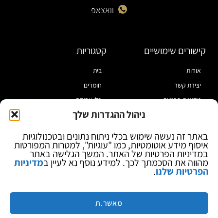
וואצאפ
קישורים שימושיים
קטגוריות
אודות
בית
יצירת קשר
חומרים
מדיניות פרטיות
כלי עבודה
ניהול ההגדרות שלך
תקנון
מוצרי הלחמה
הצהרת נגישות
מוצרי חיווט
באתר זה נעשה שימוש בכלי ניתוח נתונים ובטכנולוגיות
איסוף מידע אוטומטיות, כמו "עוגיות", למטרות המפורטות
בלוג
ספקי כח ומודדים
במדיניות הפרטיות של האתר. המשך הגלישה באתר
ציוד אופטי להגדלה
מהווה את הסכמתך לכך. למידע נוסף נא לעיין ב
מדיניות
הפרטיות שלנו
.
ציוד אנטי סטטי
קוסמטיקה
מותגים
מאשר.ת