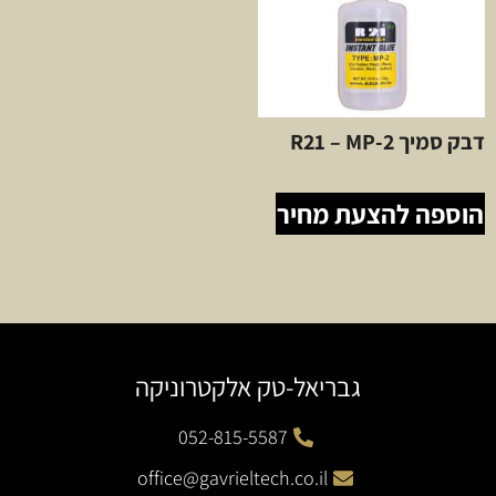
דבק סמיך R21 – MP-2
הוספה להצעת מחיר
גבריאל-טק אלקטרוניקה
052-815-5587
office@gavrieltech.co.il