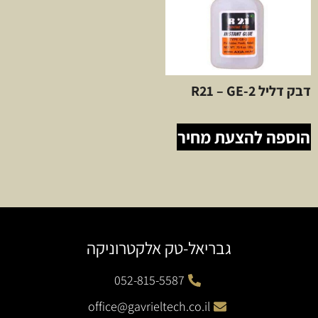
דבק דליל R21 – GE-2
הוספה להצעת מחיר
גבריאל-טק אלקטרוניקה
052-815-5587
office@gavrieltech.co.il