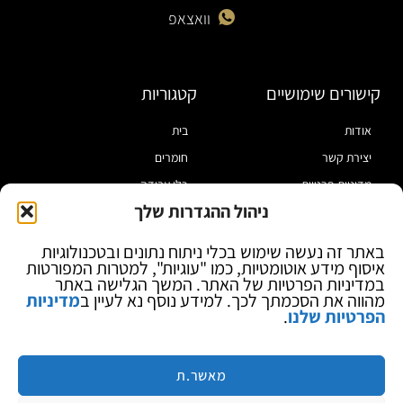
וואצאפ
קישורים שימושיים
קטגוריות
אודות
בית
יצירת קשר
חומרים
מדיניות פרטיות
כלי עבודה
ניהול ההגדרות שלך
תקנון
מוצרי הלחמה
הצהרת נגישות
מוצרי חיווט
באתר זה נעשה שימוש בכלי ניתוח נתונים ובטכנולוגיות
איסוף מידע אוטומטיות, כמו "עוגיות", למטרות המפורטות
בלוג
ספקי כח ומודדים
במדיניות הפרטיות של האתר. המשך הגלישה באתר
ציוד אופטי להגדלה
מהווה את הסכמתך לכך. למידע נוסף נא לעיין ב
מדיניות
הפרטיות שלנו
.
ציוד אנטי סטטי
קוסמטיקה
מותגים
מאשר.ת