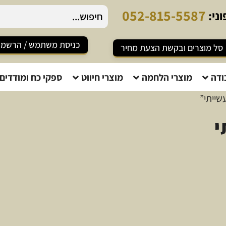
0
5
2
-
8
1
5
-
5
5
8
7
ני:
כניסת משתמש / הרשמ
סל מוצרים ובקשת הצעת מחיר
ודה
מוצרי הלחמה
מוצרי חיווט
ספקי כח ומודדים
שייתי”
י