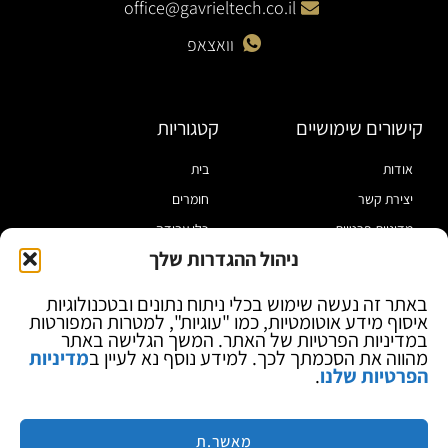
office@gavrieltech.co.il
וואצאפ
קישורים שימושיים
קטגוריות
אודות
בית
יצירת קשר
חומרים
מדיניות פרטיות
כלי עבודה
ניהול ההגדרות שלך
תקנון
מוצרי הלחמה
הצהרת נגישות
מוצרי חיווט
באתר זה נעשה שימוש בכלי ניתוח נתונים ובטכנולוגיות
איסוף מידע אוטומטיות, כמו "עוגיות", למטרות המפורטות
בלוג
ספקי כח ומודדים
במדיניות הפרטיות של האתר. המשך הגלישה באתר
ציוד אופטי להגדלה
מהווה את הסכמתך לכך. למידע נוסף נא לעיין ב
מדיניות
הפרטיות שלנו
.
ציוד אנטי סטטי
קוסמטיקה
מותגים
מאשר.ת