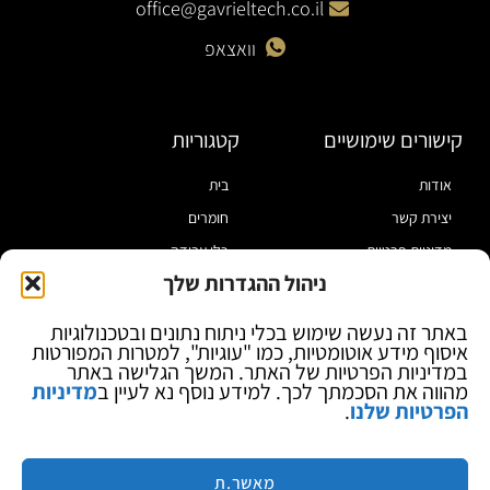
office@gavrieltech.co.il
וואצאפ
קישורים שימושיים
קטגוריות
אודות
בית
יצירת קשר
חומרים
מדיניות פרטיות
כלי עבודה
ניהול ההגדרות שלך
תקנון
מוצרי הלחמה
הצהרת נגישות
מוצרי חיווט
באתר זה נעשה שימוש בכלי ניתוח נתונים ובטכנולוגיות
איסוף מידע אוטומטיות, כמו "עוגיות", למטרות המפורטות
בלוג
ספקי כח ומודדים
במדיניות הפרטיות של האתר. המשך הגלישה באתר
ציוד אופטי להגדלה
מהווה את הסכמתך לכך. למידע נוסף נא לעיין ב
מדיניות
הפרטיות שלנו
.
ציוד אנטי סטטי
קוסמטיקה
מותגים
מאשר.ת