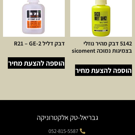
5142 דבק מהיר נוזלי
דבק דליל R21 – GE-2
בצמיגות נמוכה sicoment
הוספה להצעת מחיר
הוספה להצעת מחיר
גבריאל-טק אלקטרוניקה
052-815-5587