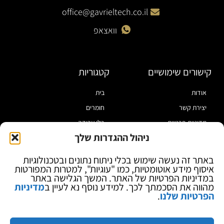
office@gavrieltech.co.il
וואצאפ
קישורים שימושיים
קטגוריות
אודות
בית
יצירת קשר
חומרים
מדיניות פרטיות
כלי עבודה
ניהול ההגדרות שלך
תקנון
מוצרי הלחמה
הצהרת נגישות
מוצרי חיווט
באתר זה נעשה שימוש בכלי ניתוח נתונים ובטכנולוגיות
איסוף מידע אוטומטיות, כמו "עוגיות", למטרות המפורטות
בלוג
ספקי כח ומודדים
במדיניות הפרטיות של האתר. המשך הגלישה באתר
ציוד אופטי להגדלה
מהווה את הסכמתך לכך. למידע נוסף נא לעיין ב
מדיניות
הפרטיות שלנו
.
ציוד אנטי סטטי
קוסמטיקה