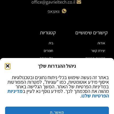
office@gavrieltech.co.il
וואצאפ
קישורים שימושיים
קטגוריות
אודות
בית
יצירת קשר
חומרים
מדיניות פרטיות
כלי עבודה
ניהול ההגדרות שלך
תקנון
מוצרי הלחמה
הצהרת נגישות
מוצרי חיווט
באתר זה נעשה שימוש בכלי ניתוח נתונים ובטכנולוגיות
איסוף מידע אוטומטיות, כמו "עוגיות", למטרות המפורטות
בלוג
ספקי כח ומודדים
במדיניות הפרטיות של האתר. המשך הגלישה באתר
ציוד אופטי להגדלה
מהווה את הסכמתך לכך. למידע נוסף נא לעיין ב
מדיניות
הפרטיות שלנו
.
ציוד אנטי סטטי
קוסמטיקה
מותגים
מאשר.ת