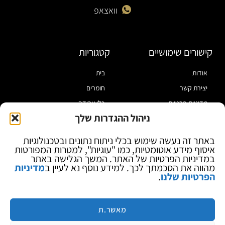
וואצאפ
קישורים שימושיים
קטגוריות
אודות
בית
יצירת קשר
חומרים
מדיניות פרטיות
כלי עבודה
ניהול ההגדרות שלך
תקנון
מוצרי הלחמה
הצהרת נגישות
מוצרי חיווט
באתר זה נעשה שימוש בכלי ניתוח נתונים ובטכנולוגיות
איסוף מידע אוטומטיות, כמו "עוגיות", למטרות המפורטות
בלוג
ספקי כח ומודדים
במדיניות הפרטיות של האתר. המשך הגלישה באתר
ציוד אופטי להגדלה
מהווה את הסכמתך לכך. למידע נוסף נא לעיין ב
מדיניות
הפרטיות שלנו
.
ציוד אנטי סטטי
קוסמטיקה
מותגים
מאשר.ת