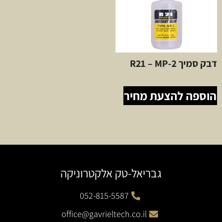
דבק סמיך R21 – MP-2
הוספה להצעת מחיר
גבריאל-טק אלקטרוניקה
052-815-5587
office@gavrieltech.co.il