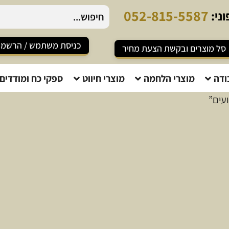
0
5
2
-
8
1
5
-
5
5
8
7
ני:
כניסת משתמש / הרשמ
סל מוצרים ובקשת הצעת מחיר
ודה
מוצרי הלחמה
מוצרי חיווט
ספקי כח ומודדים
עים”