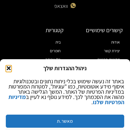
וואצאפ
קישורים שימושיים
קטגוריות
אודות
בית
יצירת קשר
חומרים
מדיניות פרטיות
כלי עבודה
ניהול ההגדרות שלך
תקנון
מוצרי הלחמה
הצהרת נגישות
מוצרי חיווט
באתר זה נעשה שימוש בכלי ניתוח נתונים ובטכנולוגיות
איסוף מידע אוטומטיות, כמו "עוגיות", למטרות המפורטות
בלוג
ספקי כח ומודדים
במדיניות הפרטיות של האתר. המשך הגלישה באתר
ציוד אופטי להגדלה
מהווה את הסכמתך לכך. למידע נוסף נא לעיין ב
מדיניות
הפרטיות שלנו
.
ציוד אנטי סטטי
קוסמטיקה
מותגים
מאשר.ת