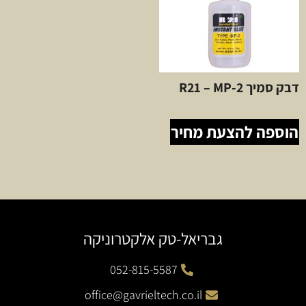
דבק סמיך R21 – MP-2
הוספה להצעת מחיר
גבריאל-טק אלקטרוניקה
052-815-5587
office@gavrieltech.co.il