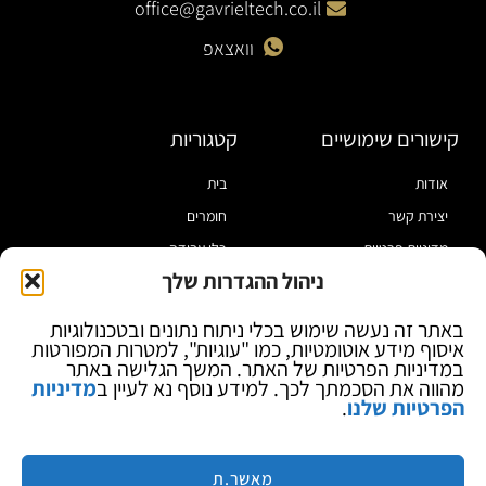
office@gavrieltech.co.il
וואצאפ
קישורים שימושיים
קטגוריות
אודות
בית
יצירת קשר
חומרים
מדיניות פרטיות
כלי עבודה
ניהול ההגדרות שלך
תקנון
מוצרי הלחמה
הצהרת נגישות
מוצרי חיווט
באתר זה נעשה שימוש בכלי ניתוח נתונים ובטכנולוגיות
איסוף מידע אוטומטיות, כמו "עוגיות", למטרות המפורטות
בלוג
ספקי כח ומודדים
במדיניות הפרטיות של האתר. המשך הגלישה באתר
ציוד אופטי להגדלה
מהווה את הסכמתך לכך. למידע נוסף נא לעיין ב
מדיניות
הפרטיות שלנו
.
ציוד אנטי סטטי
קוסמטיקה
מותגים
מאשר.ת