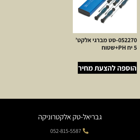
052270-סט מברגי אלקט’
5 יח PH+שטוח
הוספה להצעת מחיר
גבריאל-טק אלקטרוניקה
052-815-5587