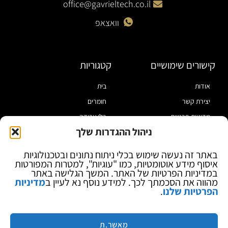
office@gavrieltech.co.il
וואצאפ
קישורים שימושיים
קטגוריות
אודות
בית
יצירת קשר
חומרים
מדיניות פרטיות
כלי עבודה
ניהול ההגדרות שלך
תקנון
מוצרי הלחמה
הצהרת נגישות
מוצרי חיווט
באתר זה נעשה שימוש בכלי ניתוח נתונים ובטכנולוגיות
איסוף מידע אוטומטיות, כמו "עוגיות", למטרות המפורטות
בלוג
ספקי כח ומודדים
במדיניות הפרטיות של האתר. המשך הגלישה באתר
ציוד אופטי להגדלה
מהווה את הסכמתך לכך. למידע נוסף נא לעיין ב
מדיניות
הפרטיות שלנו
.
ציוד אנטי סטטי
קוסמטיקה
מותגים
מאשר.ת