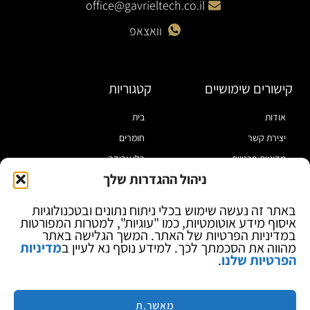
office@gavrieltech.co.il
וואצאפ
קישורים שימושיים
קטגוריות
אודות
בית
יצירת קשר
חומרים
מדיניות פרטיות
כלי עבודה
ניהול ההגדרות שלך
תקנון
מוצרי הלחמה
הצהרת נגישות
מוצרי חיווט
באתר זה נעשה שימוש בכלי ניתוח נתונים ובטכנולוגיות
איסוף מידע אוטומטיות, כמו "עוגיות", למטרות המפורטות
בלוג
ספקי כח ומודדים
במדיניות הפרטיות של האתר. המשך הגלישה באתר
ציוד אופטי להגדלה
מהווה את הסכמתך לכך. למידע נוסף נא לעיין ב
מדיניות
הפרטיות שלנו
.
ציוד אנטי סטטי
קוסמטיקה
מותגים
מאשר.ת