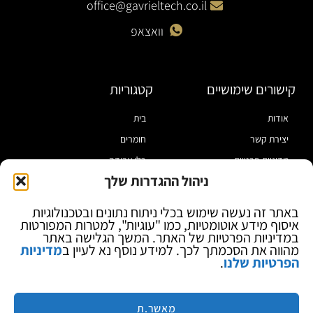
office@gavrieltech.co.il
וואצאפ
קישורים שימושיים
קטגוריות
אודות
בית
יצירת קשר
חומרים
מדיניות פרטיות
כלי עבודה
ניהול ההגדרות שלך
תקנון
מוצרי הלחמה
הצהרת נגישות
מוצרי חיווט
באתר זה נעשה שימוש בכלי ניתוח נתונים ובטכנולוגיות
איסוף מידע אוטומטיות, כמו "עוגיות", למטרות המפורטות
בלוג
ספקי כח ומודדים
במדיניות הפרטיות של האתר. המשך הגלישה באתר
ציוד אופטי להגדלה
מהווה את הסכמתך לכך. למידע נוסף נא לעיין ב
מדיניות
הפרטיות שלנו
.
ציוד אנטי סטטי
קוסמטיקה
מותגים
מאשר.ת