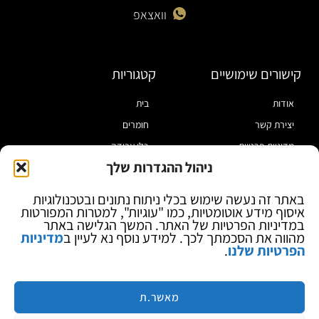
וואצאפ
קישורים שימושיים
קטגוריות
אודות
בית
יצירת קשר
חומרים
מדיניות פרטיות
כלי עבודה
ניהול ההגדרות שלך
תקנון
מוצרי הלחמה
הצהרת נגישות
מוצרי חיווט
באתר זה נעשה שימוש בכלי ניתוח נתונים ובטכנולוגיות
איסוף מידע אוטומטיות, כמו "עוגיות", למטרות המפורטות
בלוג
ספקי כח ומודדים
במדיניות הפרטיות של האתר. המשך הגלישה באתר
ציוד אופטי להגדלה
מהווה את הסכמתך לכך. למידע נוסף נא לעיין ב
מדיניות
הפרטיות שלנו
.
ציוד אנטי סטטי
קוסמטיקה
מותגים
מאשר.ת