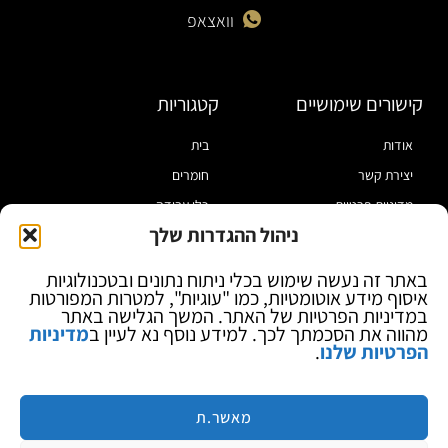
וואצאפ
קישורים שימושיים
קטגוריות
אודות
בית
יצירת קשר
חומרים
מדיניות פרטיות
כלי עבודה
ניהול ההגדרות שלך
תקנון
מוצרי הלחמה
הצהרת נגישות
מוצרי חיווט
באתר זה נעשה שימוש בכלי ניתוח נתונים ובטכנולוגיות
איסוף מידע אוטומטיות, כמו "עוגיות", למטרות המפורטות
בלוג
ספקי כח ומודדים
במדיניות הפרטיות של האתר. המשך הגלישה באתר
ציוד אופטי להגדלה
מהווה את הסכמתך לכך. למידע נוסף נא לעיין ב
מדיניות
הפרטיות שלנו
.
ציוד אנטי סטטי
קוסמטיקה
מותגים
מאשר.ת