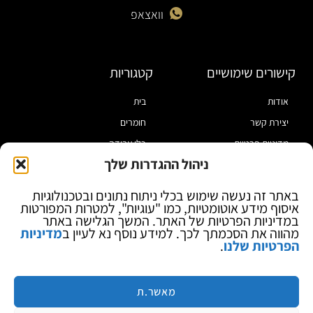
וואצאפ
קישורים שימושיים
קטגוריות
אודות
בית
יצירת קשר
חומרים
מדיניות פרטיות
כלי עבודה
ניהול ההגדרות שלך
תקנון
מוצרי הלחמה
הצהרת נגישות
מוצרי חיווט
באתר זה נעשה שימוש בכלי ניתוח נתונים ובטכנולוגיות
איסוף מידע אוטומטיות, כמו "עוגיות", למטרות המפורטות
בלוג
ספקי כח ומודדים
במדיניות הפרטיות של האתר. המשך הגלישה באתר
ציוד אופטי להגדלה
מהווה את הסכמתך לכך. למידע נוסף נא לעיין ב
מדיניות
הפרטיות שלנו
.
ציוד אנטי סטטי
קוסמטיקה
מותגים
מאשר.ת