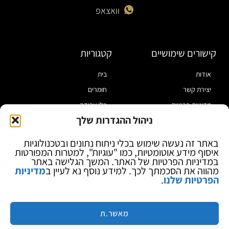
וואצאפ
קישורים שימושיים
קטגוריות
אודות
בית
יצירת קשר
חומרים
מדיניות פרטיות
כלי עבודה
ניהול ההגדרות שלך
תקנון
מוצרי הלחמה
הצהרת נגישות
מוצרי חיווט
באתר זה נעשה שימוש בכלי ניתוח נתונים ובטכנולוגיות
איסוף מידע אוטומטיות, כמו "עוגיות", למטרות המפורטות
בלוג
ספקי כח ומודדים
במדיניות הפרטיות של האתר. המשך הגלישה באתר
ציוד אופטי להגדלה
מהווה את הסכמתך לכך. למידע נוסף נא לעיין ב
מדיניות
הפרטיות שלנו
.
ציוד אנטי סטטי
קוסמטיקה
מותגים
מאשר.ת