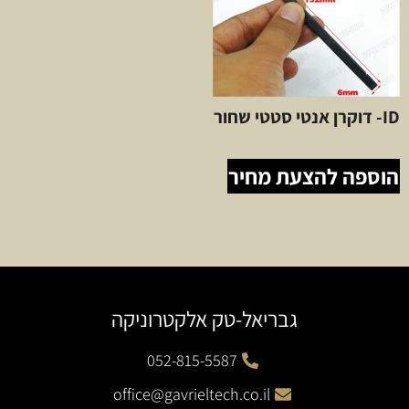
ID- דוקרן אנטי סטטי שחור
הוספה להצעת מחיר
גבריאל-טק אלקטרוניקה
052-815-5587
office@gavrieltech.co.il