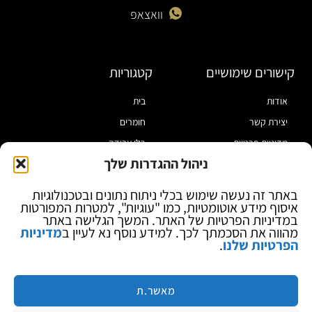
וואצאפ
קישורים שימושיים
קטגוריות
אודות
בית
יצירת קשר
חומרים
מדיניות פרטיות
כלי עבודה
ניהול ההגדרות שלך
תקנון
מוצרי הלחמה
הצהרת נגישות
מוצרי חיווט
באתר זה נעשה שימוש בכלי ניתוח נתונים ובטכנולוגיות
איסוף מידע אוטומטיות, כמו "עוגיות", למטרות המפורטות
בלוג
ספקי כח ומודדים
במדיניות הפרטיות של האתר. המשך הגלישה באתר
ציוד אופטי להגדלה
מהווה את הסכמתך לכך. למידע נוסף נא לעיין ב
מדיניות
הפרטיות שלנו
.
ציוד אנטי סטטי
קוסמטיקה
מותגים
מאשר.ת