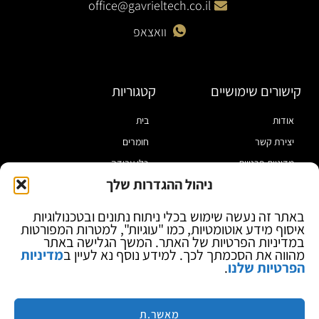
office@gavrieltech.co.il
וואצאפ
קישורים שימושיים
קטגוריות
אודות
בית
יצירת קשר
חומרים
מדיניות פרטיות
כלי עבודה
ניהול ההגדרות שלך
תקנון
מוצרי הלחמה
הצהרת נגישות
מוצרי חיווט
באתר זה נעשה שימוש בכלי ניתוח נתונים ובטכנולוגיות
איסוף מידע אוטומטיות, כמו "עוגיות", למטרות המפורטות
בלוג
ספקי כח ומודדים
במדיניות הפרטיות של האתר. המשך הגלישה באתר
ציוד אופטי להגדלה
מהווה את הסכמתך לכך. למידע נוסף נא לעיין ב
מדיניות
הפרטיות שלנו
.
ציוד אנטי סטטי
קוסמטיקה
מותגים
מאשר.ת