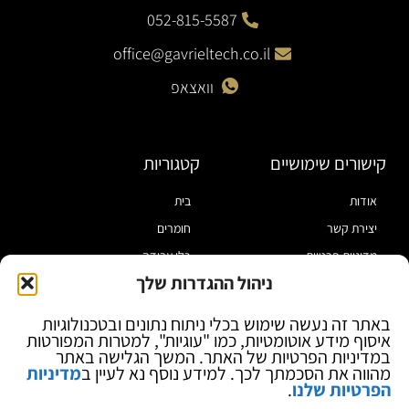
052-815-5587
office@gavrieltech.co.il
וואצאפ
קישורים שימושיים
קטגוריות
אודות
בית
יצירת קשר
חומרים
מדיניות פרטיות
כלי עבודה
ניהול ההגדרות שלך
תקנון
מוצרי הלחמה
הצהרת נגישות
מוצרי חיווט
באתר זה נעשה שימוש בכלי ניתוח נתונים ובטכנולוגיות
איסוף מידע אוטומטיות, כמו "עוגיות", למטרות המפורטות
בלוג
ספקי כח ומודדים
במדיניות הפרטיות של האתר. המשך הגלישה באתר
ציוד אופטי להגדלה
מהווה את הסכמתך לכך. למידע נוסף נא לעיין ב
מדיניות
הפרטיות שלנו
.
ציוד אנטי סטטי