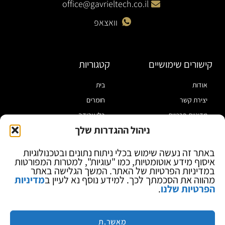
office@gavrieltech.co.il
וואצאפ
קישורים שימושיים
קטגוריות
אודות
בית
יצירת קשר
חומרים
מדיניות פרטיות
כלי עבודה
ניהול ההגדרות שלך
תקנון
מוצרי הלחמה
הצהרת נגישות
מוצרי חיווט
באתר זה נעשה שימוש בכלי ניתוח נתונים ובטכנולוגיות
איסוף מידע אוטומטיות, כמו "עוגיות", למטרות המפורטות
בלוג
ספקי כח ומודדים
במדיניות הפרטיות של האתר. המשך הגלישה באתר
ציוד אופטי להגדלה
מהווה את הסכמתך לכך. למידע נוסף נא לעיין ב
מדיניות
הפרטיות שלנו
.
ציוד אנטי סטטי
קוסמטיקה
מותגים
מאשר.ת