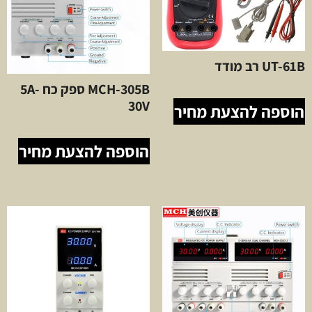
UT-61B רב מודד
MCH-305B ספק כח 5A-
30V
הוספה להצעת מחיר
הוספה להצעת מחיר