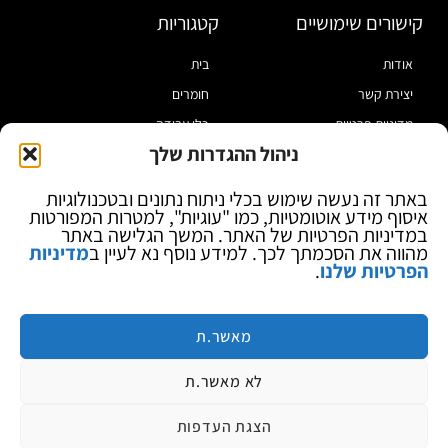
קישורים שימושיים
קטגוריות
אודות
בית
יצירת קשר
חומרים
מדיניות פרטיות
כלי עבודה
ניהול ההגדרות שלך
תקנון
מוצרי הלחמה
הצהרת נגישות
מוצרי חיווט
באתר זה נעשה שימוש בכלי ניתוח נתונים ובטכנולוגיות
איסוף מידע אוטומטיות, כמו "עוגיות", למטרות המפורטות
בלוג
ספקי כח ומודדים
במדיניות הפרטיות של האתר. המשך הגלישה באתר
ציוד אופטי להגדלה
מהווה את הסכמתך לכך. למידע נוסף נא לעיין ב
מדיניות
הפרטיות שלנו
.
ציוד אנטי סטטי
קוסמטיקה
מותגים
מאשר.ת
לא מאשר.ת
הצגת העדפות