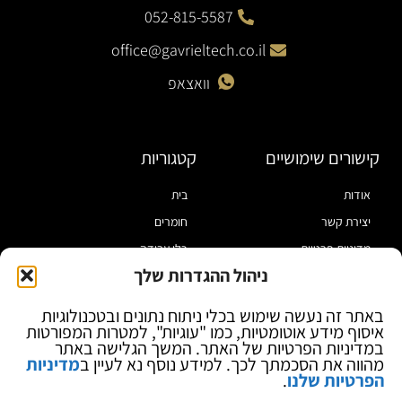
052-815-5587
office@gavrieltech.co.il
וואצאפ
קישורים שימושיים
קטגוריות
אודות
בית
יצירת קשר
חומרים
מדיניות פרטיות
כלי עבודה
ניהול ההגדרות שלך
תקנון
מוצרי הלחמה
הצהרת נגישות
מוצרי חיווט
באתר זה נעשה שימוש בכלי ניתוח נתונים ובטכנולוגיות
איסוף מידע אוטומטיות, כמו "עוגיות", למטרות המפורטות
בלוג
ספקי כח ומודדים
במדיניות הפרטיות של האתר. המשך הגלישה באתר
ציוד אופטי להגדלה
מהווה את הסכמתך לכך. למידע נוסף נא לעיין ב
מדיניות
הפרטיות שלנו
.
ציוד אנטי סטטי