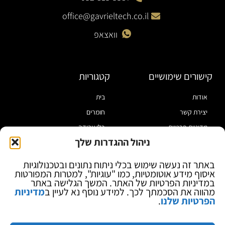
office@gavrieltech.co.il
וואצאפ
קישורים שימושיים
קטגוריות
אודות
בית
יצירת קשר
חומרים
מדיניות פרטיות
כלי עבודה
ניהול ההגדרות שלך
תקנון
מוצרי הלחמה
הצהרת נגישות
מוצרי חיווט
באתר זה נעשה שימוש בכלי ניתוח נתונים ובטכנולוגיות
איסוף מידע אוטומטיות, כמו "עוגיות", למטרות המפורטות
בלוג
ספקי כח ומודדים
במדיניות הפרטיות של האתר. המשך הגלישה באתר
ציוד אופטי להגדלה
מהווה את הסכמתך לכך. למידע נוסף נא לעיין ב
מדיניות
הפרטיות שלנו
.
ציוד אנטי סטטי
קוסמטיקה