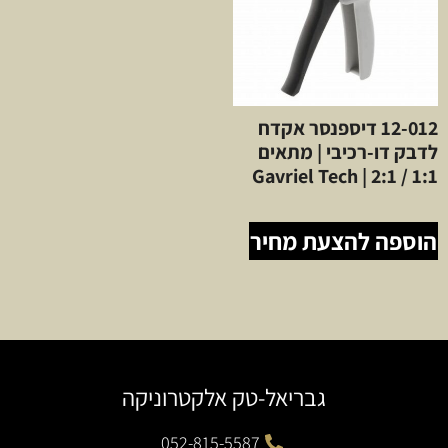
12-012 דיספנסר אקדח
לדבק דו-רכיבי | מתאים
1:1 / 2:1 | Gavriel Tech
הוספה להצעת מחיר
גבריאל-טק אלקטרוניקה
052-815-5587