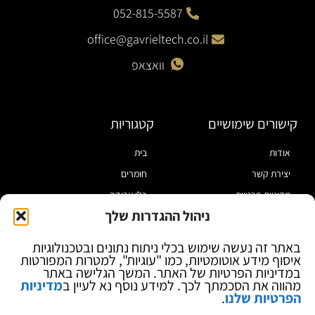
052-815-5587
office@gavrieltech.co.il
וואצאפ
קישורים שימושיים
קטגוריות
אודות
בית
יצירת קשר
חומרים
מדיניות פרטיות
כלי עבודה
ניהול ההגדרות שלך
תקנון
מוצרי הלחמה
הצהרת נגישות
מוצרי חיווט
באתר זה נעשה שימוש בכלי ניתוח נתונים ובטכנולוגיות
איסוף מידע אוטומטיות, כמו "עוגיות", למטרות המפורטות
בלוג
ספקי כח ומודדים
במדיניות הפרטיות של האתר. המשך הגלישה באתר
ציוד אופטי להגדלה
מהווה את הסכמתך לכך. למידע נוסף נא לעיין ב
מדיניות
הפרטיות שלנו
.
ציוד אנטי סטטי