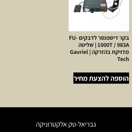
בקר דיספנסר לדבקים FU-
1000T / 983A | שליטה
מדויקת בהזרקה | Gavriel
Tech
הוספה להצעת מחיר
גבריאל-טק אלקטרוניקה